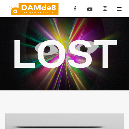
LOST
CONTACT
Pour toutes demandes d'information, de
collaboration ou de rencontre n'hésitez pas à
nous contacter sur :
Production :
denis@damde8.com
Direction :
asso@damde8.com